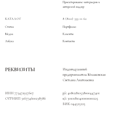
Проектирование интерьеров и
авторский надзор
КАТАЛОГ
8 (800) 333-11-62
Статьи
Портфолио
Медиа
Клиенты
Азбука
Контакты
РЕКВИЗИТЫ
Индивидуальный
предприниматель Мильковская
Светлана Анатольевна
ИНН 773472937607
p/c 40802810538000447401
ОГРНИП 316774600238786
к/c 30101810400000000225
БИК 044525225