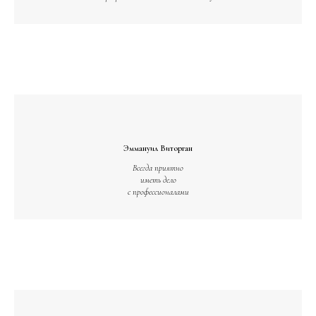
Эммануил Виторган
Всегда приятно
иметь дело
с профессионалами