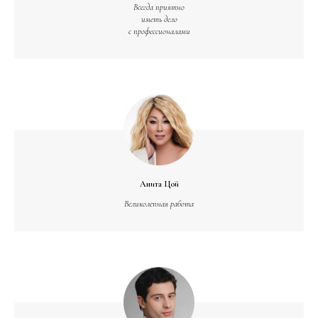
Всегда приятно
иметь дело
с профессионалами
Анита Цой
Великолепная работа