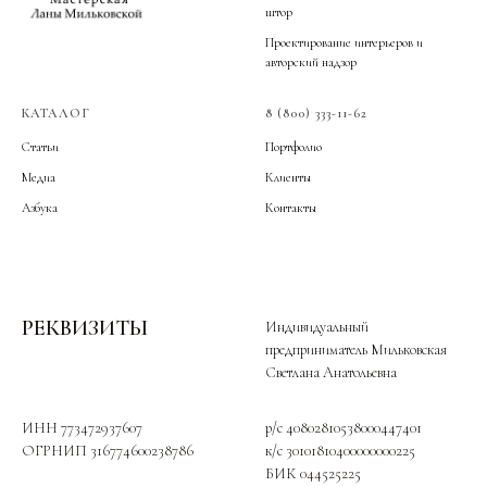
штор
Проектирование интерьеров и
авторский надзор
КАТАЛОГ
8 (800) 333-11-62
Статьи
Портфолио
Медиа
Клиенты
Азбука
Контакты
РЕКВИЗИТЫ
Индивидуальный
предприниматель Мильковская
Светлана Анатольевна
ИНН 773472937607
p/c 40802810538000447401
ОГРНИП 316774600238786
к/c 30101810400000000225
БИК 044525225