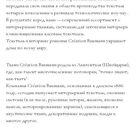
передавала свои знания в области производства текстиля
четырем поколениям и развивала технологические ноу-хау .
В результате перед нами — современный ассортимент с
интерьерными тканями, системами для затенения интерьера
и инновационным клеевым текстилем.
Текстиль и шторные решения Création Baumann украшает
дома по всему миру.
Ткани Création Baumann родом из Лангенталя (Швейцария),
где, как гласят многочисленные поговорки, "точно знают,
как ткать".
Компания Création Baumann, основанная в далеком 1886
году, сегодня выпускает интерьерный текстиль, оконные
системы (в их числе, рулонные шторы, жалюзи, японские
панели, моторизированные карнизы), самоклеящиеся и
акустические ткани, декоративные подушки, пледы и
многое другое.